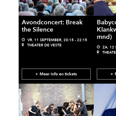
Avondconcert: Break
Babyco
the Silence
Klankw
mnd)
VR. 11 SEPTEMBER, 20:15 - 22:15
THEATER DE VESTE
ZA. 12 
THEATE
Meer info en tickets
M