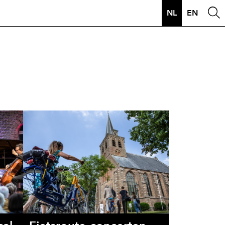
NL
EN